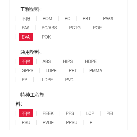
工程塑料：
不限
POM
PC
PBT
PA66
PA6
PC/ABS
PCTG
POE
EVA
POK
通用塑料：
不限
ABS
HIPS
HDPE
GPPS
LDPE
PET
PMMA
PP
LLDPE
PVC
特种工程塑
料：
不限
PEEK
PPS
LCP
PEI
PSU
PVDF
PPSU
PI