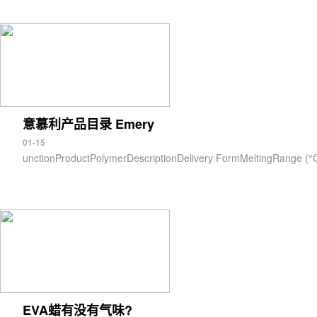
意慕利产品目录 Emery
01-15
unctionProductPolymerDescriptionDelivery FormMeltingRange (°
EVA蜡有没有气味?