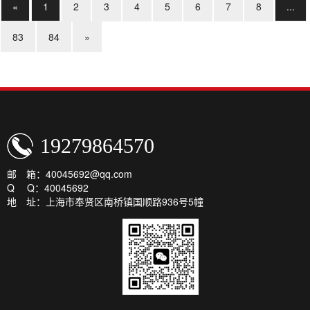
«
1
2
3
4
5
6
7
8
...
83
84
»
19279864570
邮 箱：40045692@qq.com
Q Q：40045692
地 址：上海市奉贤区南桥镇国顺路936号5幢