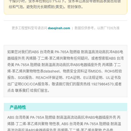
干燥3小时，含水率控制在0.1%以下。含水率过高会导致制品表面出现银
纹和气泡。避免阳光长期照射(黄变)。密封保存。
更多工程塑料型号请访问
| 数据仅供参考，以原厂TDS为准
daoqinsh.com
如果您对我们的ABS 台湾奇美 PA-765A 阻燃级 耐高温高流动高抗冲ABS电
器插座外壳 丙烯腈-丁二烯-苯乙烯共聚物有任何疑问，或者想索取ABS 台湾
奇美 PA-765A 阻燃级 耐高温高流动高抗冲ABS电器插座外壳 丙烯腈-丁二
烯-苯乙烯共聚物物性表datasheet、物质安全资料证书MSDS、ROHS检验
报告、SGS报告、REACH环保证明、FDA证明、EU法规证明、UL证书及
出厂证明COC/COA报告等，敬请拨打我们的服务热线 19279864570,或者
点击
联系我们
给我们留言。
产品特性
ABS 台湾奇美 PA-765A 阻燃级 耐高温高流动高抗冲ABS电器插座外壳 丙
烯腈-丁二烯-苯乙烯共聚物 物性表, ABS 台湾奇美 PA-765A 阻燃级 耐高温
高流动高抗冲ABS电器插座外壳 丙烯腈-丁二烯-苯乙烯共聚物 产品参