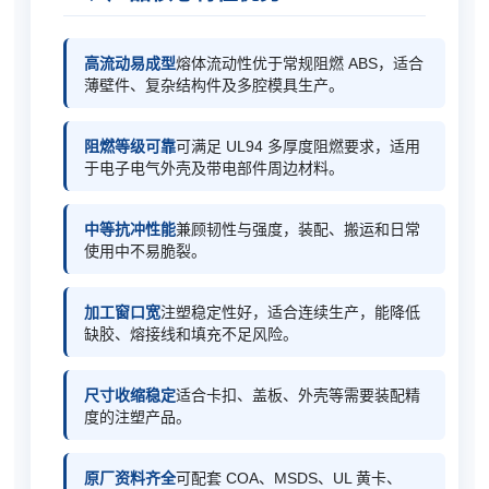
高流动易成型
熔体流动性优于常规阻燃 ABS，适合
薄壁件、复杂结构件及多腔模具生产。
阻燃等级可靠
可满足 UL94 多厚度阻燃要求，适用
于电子电气外壳及带电部件周边材料。
中等抗冲性能
兼顾韧性与强度，装配、搬运和日常
使用中不易脆裂。
加工窗口宽
注塑稳定性好，适合连续生产，能降低
缺胶、熔接线和填充不足风险。
尺寸收缩稳定
适合卡扣、盖板、外壳等需要装配精
度的注塑产品。
原厂资料齐全
可配套 COA、MSDS、UL 黄卡、