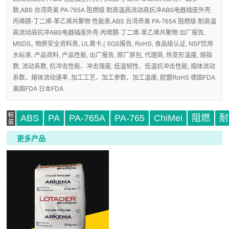
数,ABS 台湾奇美 PA-765A 阻燃级 耐高温高流动高抗冲ABS电器插座外壳
丙烯腈-丁二烯-苯乙烯共聚物 性能表,ABS 台湾奇美 PA-765A 阻燃级 耐高温
高流动高抗冲ABS电器插座外壳 丙烯腈-丁二烯-苯乙烯共聚物 出厂报告,
MSDS,, 物质安全资料表, UL黄卡,{ SGS报告, RoHS, 食品级认证, NSF饮用
水标准, 产品资料, 产品性能, 出厂报告, 原厂原包, 代理商, 热变形温度, 熔指
数, 流动系数, 抗冲击性能、冲击强度, 低温韧性、低温抗冲击性能, 熔体流动
系数、熔体流动速率, 加工工艺、加工参数、加工温度, 欧盟RoHS 德国FDA
美国FDA 日本FDA
ABS
PA
PA-765A
PA-765
ChiMei
阻燃
耐
更多产品
标