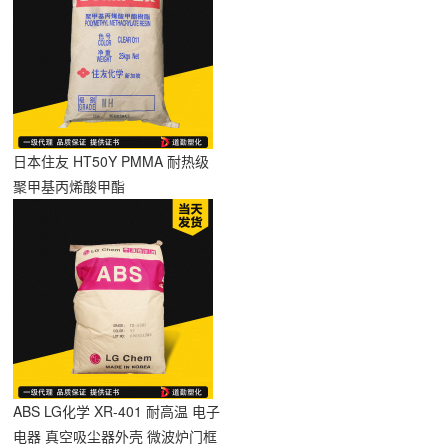
日本住友 HT50Y PMMA 耐热级
聚甲基丙烯酸甲酯
ABS LG化学 XR-401 耐高温 电子
电器 真空吸尘器外壳 微波炉门框