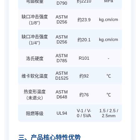
MPa
弯曲模量
约2210
D790
缺口冲击强度
ASTM
kg.cm/cm
约23.9
D256
（1/8"）
缺口冲击强度
ASTM
kg.cm/cm
约20.1
D256
（1/4"）
ASTM
R101
-
洛氏硬度
D785
ASTM
维卡软化温度
约92
℃
D1525
热变形温度
ASTM
约76
℃
D648
（未退火）
V-1 / V-
1.5 / 2.5 /
UL94
阻燃等级
0 / 5VA
2.5mm
三、产品核心特性优势