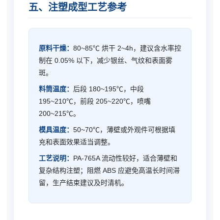
五、注塑成型工艺参考
原料干燥：
80~85℃ 烘干 2~4h，建议含水率控
制在 0.05% 以下，减少银丝、气纹和表面雾
斑。
料筒温度：
后段 180~195℃，中段
195~210℃，前段 205~220℃，喷嘴
200~215℃。
模具温度：
50~70℃，薄壁或外观件可根据填
充和表面效果适当调整。
工艺说明：
PA-765A 流动性较好，适合薄壁和
复杂结构注塑；阻燃 ABS 应避免高温长时间滞
留，生产结束建议及时清机。