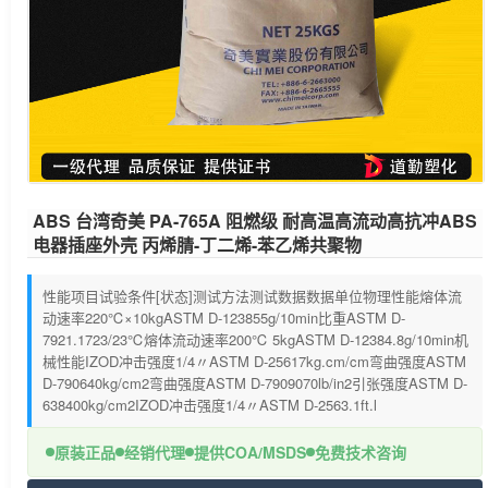
ABS 台湾奇美 PA-765A 阻燃级 耐高温高流动高抗冲ABS
电器插座外壳 丙烯腈-丁二烯-苯乙烯共聚物
性能项目试验条件[状态]测试方法测试数据数据单位物理性能熔体流
动速率220℃×10kgASTM D-123855g/10min比重ASTM D-
7921.1723/23℃熔体流动速率200℃ 5kgASTM D-12384.8g/10min机
械性能IZOD冲击强度1/4〃ASTM D-25617kg.cm/cm弯曲强度ASTM
D-790640kg/cm2弯曲强度ASTM D-7909070lb/in2引张强度ASTM D-
638400kg/cm2IZOD冲击强度1/4〃ASTM D-2563.1ft.l
原装正品
经销代理
提供COA/MSDS
免费技术咨询