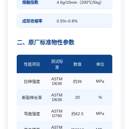
熔融指数
4.6g/10min（200℃/5kg）
成型收缩率
0.5%~0.8%
二、原厂标准物性参数
测试标
性能项目
数值
单位
准
ASTM
MPa
拉伸强度
约39
D638
ASTM
20
%
断裂伸长率
D638
ASTM
MPa
弯曲强度
约62.5
D790
ASTM