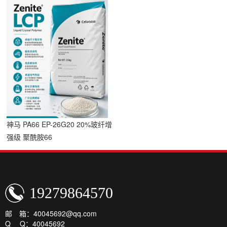
神马 PA66 EP-26G20 20%玻纤增
强级 聚酰胺66
19279864570
邮 箱：40045692@qq.com
Q Q：40045692