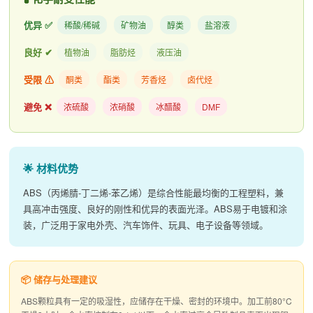
优异 ✅
稀酸/稀碱
矿物油
醇类
盐溶液
良好 ✔
植物油
脂肪烃
液压油
受限 ⚠
酮类
酯类
芳香烃
卤代烃
避免 ❌
浓硫酸
浓硝酸
冰醋酸
DMF
🌟 材料优势
ABS（丙烯腈-丁二烯-苯乙烯）是综合性能最均衡的工程塑料，兼
具高冲击强度、良好的刚性和优异的表面光泽。ABS易于电镀和涂
装，广泛用于家电外壳、汽车饰件、玩具、电子设备等领域。
📦 储存与处理建议
ABS颗粒具有一定的吸湿性，应储存在干燥、密封的环境中。加工前80°C