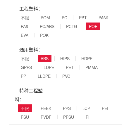
工程塑料：
不限
POM
PC
PBT
PA66
PA6
PC/ABS
PCTG
POE
EVA
POK
通用塑料：
不限
ABS
HIPS
HDPE
GPPS
LDPE
PET
PMMA
PP
LLDPE
PVC
特种工程塑
料：
不限
PEEK
PPS
LCP
PEI
PSU
PVDF
PPSU
PI